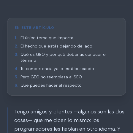
EN ESTE ARTÍCULO
1
.
El único tema que importa
2
.
El hecho que estás dejando de lado
3
.
Qué es GEO y por qué deberías conocer el
término
4
.
Tu competencia ya lo está buscando
5
.
Pero GEO no reemplaza al SEO
6
.
Qué puedes hacer al respecto
Tengo amigos y clientes —algunos son las dos
cosas— que me dicen lo mismo: los
programadores les hablan en otro idioma. Y