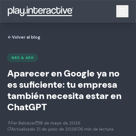
Volver al blog
GEO & AEO
Aparecer en Google ya no
es suficiente: tu empresa
también necesita estar en
ChatGPT
Fer Balcázar
18 de mayo de 2026
Actualizado
21 de junio de 2026
6 min
de lectura