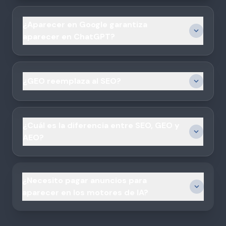
¿Aparecer en Google garantiza
aparecer en ChatGPT?
¿GEO reemplaza al SEO?
¿Cuál es la diferencia entre SEO, GEO y
AEO?
¿Necesito pagar anuncios para
aparecer en los motores de IA?