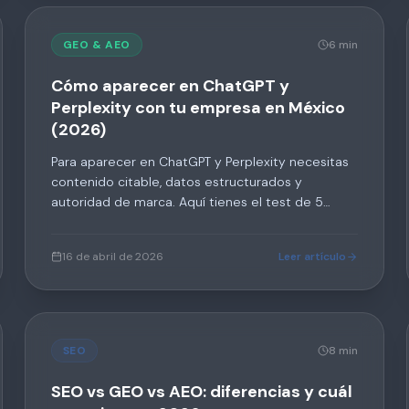
GEO & AEO
6 min
Cómo aparecer en ChatGPT y
Perplexity con tu empresa en México
(2026)
Para aparecer en ChatGPT y Perplexity necesitas
contenido citable, datos estructurados y
autoridad de marca. Aquí tienes el test de 5
minutos para saber si tu empresa ya aparece — y
el plan para lograrlo si no.
16 de abril de 2026
Leer artículo
SEO
8 min
SEO vs GEO vs AEO: diferencias y cuál