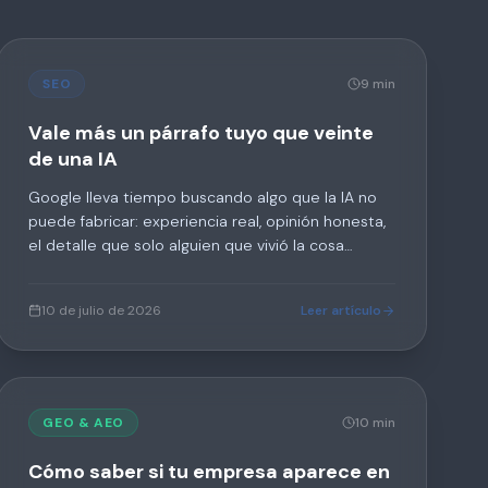
SEO
9 min
Vale más un párrafo tuyo que veinte
de una IA
Google lleva tiempo buscando algo que la IA no
puede fabricar: experiencia real, opinión honesta,
el detalle que solo alguien que vivió la cosa
puede escribir. A eso le llaman Hidden Gems, y
están puntuando más alto que el contenido
10 de julio de 2026
Leer artículo
genérico.
GEO & AEO
10 min
Cómo saber si tu empresa aparece en