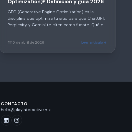
Optimization)? Definición y guía 2026
GEO (Generative Engine Optimization) es la
disciplina que optimiza tu sitio para que ChatGPT,
Perplexity y Gemini te citen como fuente. Qué es,
en qué se diferencia del SEO y cómo empezar a
aplicarlo en 2026.
10 de abril de 2026
Leer artículo
CONTACTO
hello@playinteractive.mx