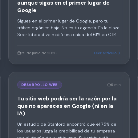
aunque sigas en el primer lugar de
Google
Sigues en el primer lugar de Google, pero tu
tráfico orgánico baja. No es tu agencia. Es la plaza:
Seer Interactive midió una caída del 61% en CTR
cuando aparece un AI Overview, y 7 de cada 10
búsquedas ya terminan sin clic. Te explico por
29 de junio de 2026
Leer artículo
qué — y qué hacer.
DESARROLLO WEB
9 min
Tu sitio web podría ser la razón por la
que no apareces en Google (ni en la
IA)
Un estudio de Stanford encontró que el 75% de
los usuarios juzga la credibilidad de tu empresa
por el diseño de tu sitio web. Si tu sitio está