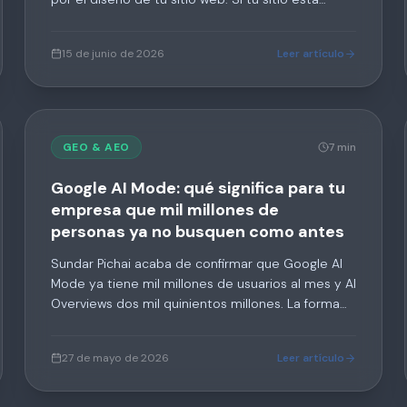
hecho en Wix, en un template de WordPress sin
configurar o con Elementor por una agencia floja,
15 de junio de 2026
Leer artículo
ya sé por qué no te encuentran.
GEO & AEO
7 min
Google AI Mode: qué significa para tu
empresa que mil millones de
personas ya no busquen como antes
Sundar Pichai acaba de confirmar que Google AI
Mode ya tiene mil millones de usuarios al mes y AI
Overviews dos mil quinientos millones. La forma
de buscar cambió, y si tu empresa sólo está
optimizada para los diez enlaces azules, estás
27 de mayo de 2026
Leer artículo
optimizando para un mapa que se achica.