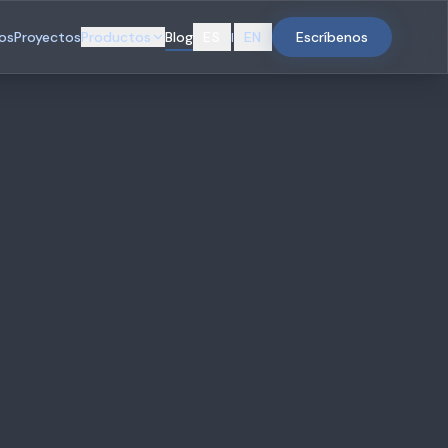
ios
Proyectos
Productos
Blog
ES
EN
Escríbenos
|