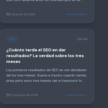
misma frase: "cada vez gasto más para mantener
los mismos resultados". Esta es la diferencia, en
8 de junio de 2026
Leer artículo
honesto.
SEO
5 min
¿Cuánto tarda el SEO en dar
resultados? La verdad sobre los tres
meses
Los primeros resultados de SEO se ven alrededor
de los tres meses. Suena a mucho cuando tienes
prisa, pero esos tres meses van a transcurrir lo
quieras o no. La única pregunta real es si dentro
de tres meses vas a estar en el mismo lugar que
25 de mayo de 2026
Leer artículo
hoy o en uno mejor.