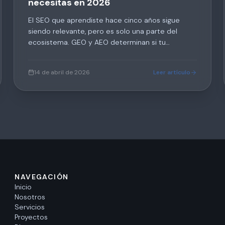
necesitas en 2026
El SEO que aprendiste hace cinco años sigue
siendo relevante, pero es solo una parte del
ecosistema. GEO y AEO determinan si tu
empresa aparece en las respuestas de IA y en los
featured snippets. Te explicamos las diferencias y
14 de abril de 2026
Leer artículo
cómo integrarlos.
NAVEGACIÓN
Inicio
Nosotros
Servicios
Proyectos