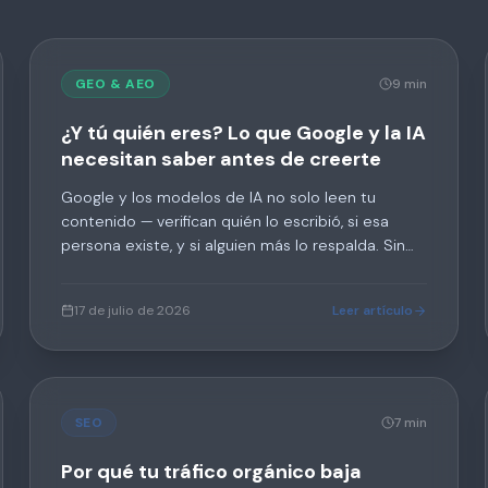
GEO & AEO
9 min
¿Y tú quién eres? Lo que Google y la IA
necesitan saber antes de creerte
Google y los modelos de IA no solo leen tu
contenido — verifican quién lo escribió, si esa
persona existe, y si alguien más lo respalda. Sin
eso, tu contenido existe pero nadie lo muestra.
17 de julio de 2026
Leer artículo
SEO
7 min
Por qué tu tráfico orgánico baja