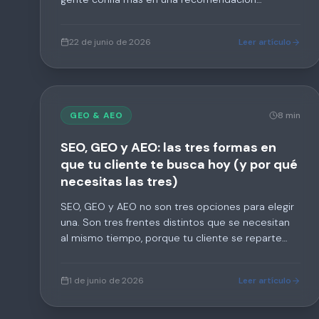
personal que en cualquier anuncio. Lo nuevo es
que ahora quien hace esa recomendación es la IA
22 de junio de 2026
Leer artículo
— y tu empresa, o aparece, o no existe.
GEO & AEO
8 min
SEO, GEO y AEO: las tres formas en
que tu cliente te busca hoy (y por qué
necesitas las tres)
SEO, GEO y AEO no son tres opciones para elegir
una. Son tres frentes distintos que se necesitan
al mismo tiempo, porque tu cliente se reparte
entre los tres comportamientos de búsqueda.
Una empresa que solo trabaja SEO está
1 de junio de 2026
Leer artículo
optimizando para un tercio del mapa.