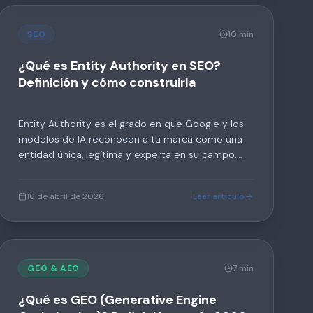
SEO
10 min
¿Qué es Entity Authority en SEO?
Definición y cómo construirla
Entity Authority es el grado en que Google y los
modelos de IA reconocen a tu marca como una
entidad única, legítima y experta en su campo.
Aquí está la definición completa, en qué se
diferencia del domain authority y un plan de 90
16 de abril de 2026
Leer artículo
días para construirla en 2026.
GEO & AEO
7 min
¿Qué es GEO (Generative Engine