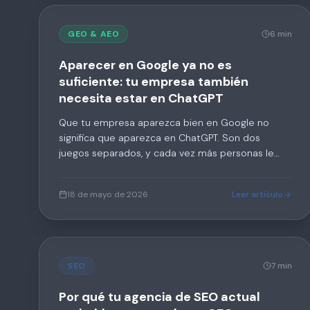
GEO & AEO
6 min
Aparecer en Google ya no es
suficiente: tu empresa también
necesita estar en ChatGPT
Que tu empresa aparezca bien en Google no
significa que aparezca en ChatGPT. Son dos
juegos separados, y cada vez más personas le
preguntan primero a la IA. Si no haces nada al
respecto, vas a perder terreno frente a tu
18 de mayo de 2026
Leer artículo
competencia sin enterarte.
SEO
7 min
Por qué tu agencia de SEO actual