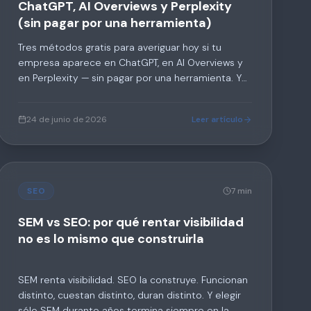
ChatGPT, AI Overviews y Perplexity
(sin pagar por una herramienta)
Tres métodos gratis para averiguar hoy si tu
empresa aparece en ChatGPT, en AI Overviews y
en Perplexity — sin pagar por una herramienta. Y
al final, qué hacemos en Play.Interactive cuando
un cliente quiere medirlo en serio y de forma
24 de junio de 2026
Leer artículo
sostenida.
SEO
7 min
SEM vs SEO: por qué rentar visibilidad
no es lo mismo que construirla
SEM renta visibilidad. SEO la construye. Funcionan
distinto, cuestan distinto, duran distinto. Y elegir
sólo SEM durante años termina siempre en la