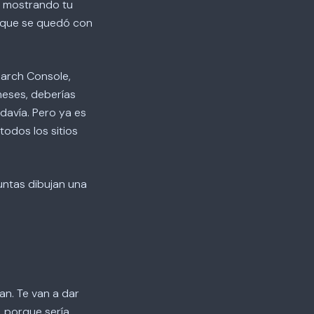
tá mostrando tu
o que se quedó con
earch Console,
 meses, deberías
odavía. Pero ya es
todos los sitios
juntas dibujan una
an. Te van a dar
, porque sería