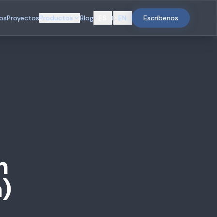
ios
Proyectos
Productos
Blog
ES
EN
Escríbenos
|
n
a)