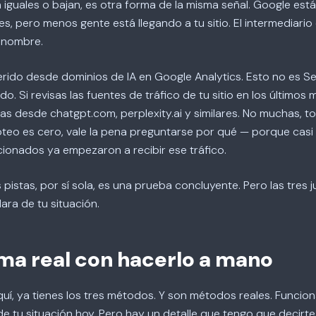
n iguales o bajan, es otra forma de la misma señal. Google es
s, pero menos gente está llegando a tu sitio. El intermediari
n nombre.
eferido desde dominios de IA en Google Analytics. Esto no es S
. Si revisas las fuentes de tráfico de tu sitio en los últimos
tas desde chatgpt.com, perplexity.ai y similares. No muchas, t
oteo es cero, vale la pena preguntarse por qué — porque casi 
ionados ya empezaron a recibir ese tráfico.
 pistas, por sí sola, es una prueba concluyente. Pero las tres 
ara de tu situación.
ma real con hacerlo a mano
aquí, ya tienes los tres métodos. Y son métodos reales. Funcion
e tu situación hoy. Pero hay un detalle que tengo que decirte