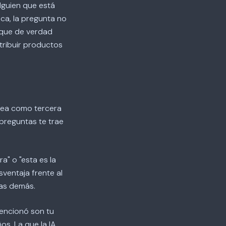
alguien que está
ica, la pregunta no
a que de verdad
tribuir productos
sea como tercera
 preguntas te trae
a" o "esta es la
ventaja frente al
las demás.
mencionó son tu
s. La que la IA