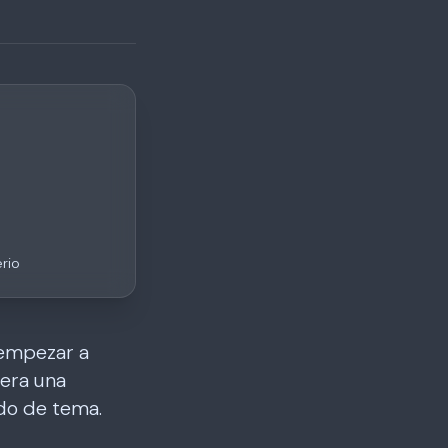
rio
a empezar a
era una
ado de tema.