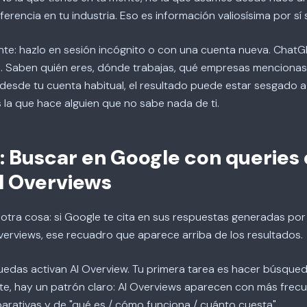
rencia en tu industria. Eso es información valiosísima por sí 
nte: hazlo en sesión incógnito o con una cuenta nueva. ChatG
 Saben quién eres, dónde trabajas, qué empresas mencionas 
desde tu cuenta habitual, el resultado puede estar sesgado a 
la que hace alguien que no sabe nada de ti.
 Buscar en Google con queries
I Overviews
tra cosa: si Google te cita en sus respuestas generadas por 
 Overviews, ese recuadro que aparece arriba de los resultados.
edas activan AI Overview. Tu primera tarea es hacer búsqueda
rte, hay un patrón claro: AI Overviews aparecen con más frec
arativas y de "qué es / cómo funciona / cuánto cuesta".