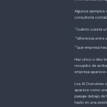
Algunos ejemplos d
consultoría contab
"cuánto cuesta un
"diferencia entre 
"qué empresa hac
Haz cinco o diez b
recuadro de arriba
empresa aparece c
Los AI Overviews c
aparece como una d
paisaje debajo de 
hazlo en una sesió