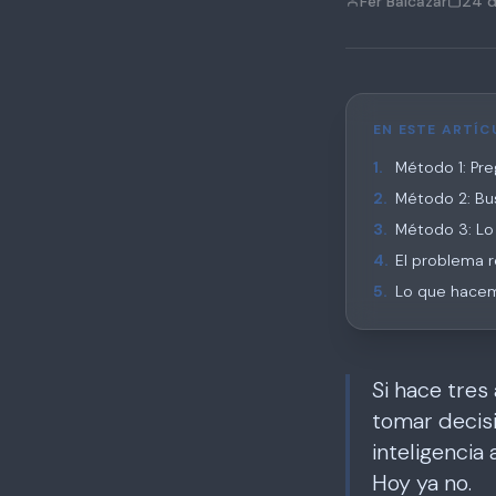
Fer Balcázar
24 d
EN ESTE ARTÍC
1
.
Método 1: Preg
2
.
Método 2: Bu
3
.
Método 3: Lo 
4
.
El problema 
5
.
Lo que hacemo
Si hace tres
tomar decis
inteligencia
Hoy ya no.