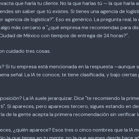
xacta que haría tu cliente. No la que harías tú — la que haría 
ndes sin saber que tú existes. Si tienes una agencia de logíst
or agencia de logística?". Eso es genérico. La pregunta real, l
es algo más cercano a "¿qué empresa me recomiendas para dis
Ciudad de México con tiempos de entrega de 24 horas?".
on cuidado tres cosas.
s? Si tu empresa está mencionada en la respuesta —aunque 
na señal. La IA te conoce, te tiene clasificada, y bajo ciertas
osición? La IA suele jerarquizar. Dice "te recomiendo la primer
ti". Si apareces, pero apareces tercero, sigues estando en des
ría de la gente acepta la primera recomendación sin verificar 
reces, ¿quién aparece? Esos tres o cinco nombres que la IA 
No la que tienes en tu mente, no la que asumes desde hace año