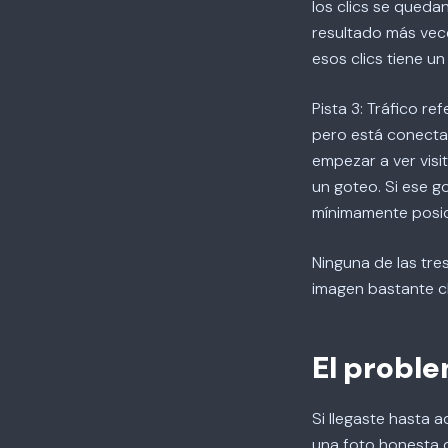
los clics se queda
resultado más vece
esos clics tiene u
Pista 3: Tráfico r
pero está conectado
empezar a ver visi
un goteo. Si ese g
mínimamente posic
Ninguna de las tres
imagen bastante cl
El proble
Si llegaste hasta 
una foto honesta d