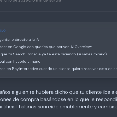
e junio de 2026
10 min
de lectura
ULO
untarle directo a la IA
scar en Google con queries que activen AI Overviews
que tu Search Console ya te está diciendo (si sabes mirarlo)
real con hacerlo a mano
s en Play.Interactive cuando un cliente quiere resolver esto en se
 años alguien te hubiera dicho que tu cliente iba 
iones de compra basándose en lo que le respondi
 artificial, habrías sonreído amablemente y cambi