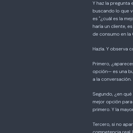
Y haz la pregunta e
buscando lo que ve
es "¿cuál es la mej
haría un cliente, 
de consumo en la 
Hazla. Y observa c
Primero, ¿aparece
opción— es una bue
a la conversación.
Segundo, ¿en qué p
mejor opción para 
primero. Y la mayo
Tercero, si no apa
competencia real. 