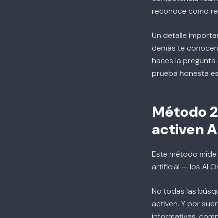
reconoce como refe
Un detalle importa
demás te conocen.
haces la pregunta 
prueba honesta es 
Método 2:
activen A
Este método mide o
artificial — los AI
No todas las búsqu
activen. Y por sue
informativas, comp