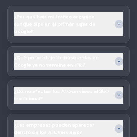
¿Por qué baja mi tráfico orgánico
aunque sigo en el primer lugar de
Google?
¿Qué porcentaje de búsquedas en
Google ya no termina en clic?
¿Cómo afectan los AI Overviews al SEO
tradicional?
¿Las empresas pueden aparecer
dentro de los AI Overviews?