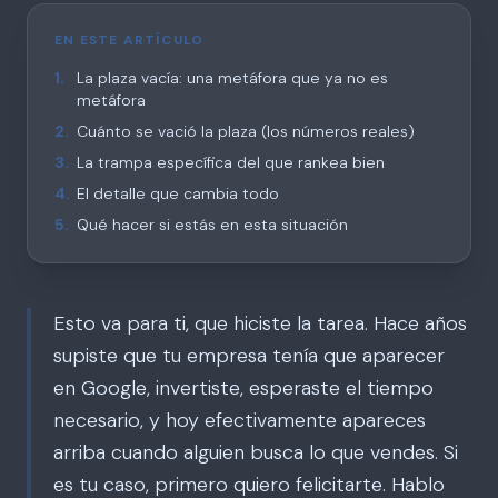
EN ESTE ARTÍCULO
1
.
La plaza vacía: una metáfora que ya no es
metáfora
2
.
Cuánto se vació la plaza (los números reales)
3
.
La trampa específica del que rankea bien
4
.
El detalle que cambia todo
5
.
Qué hacer si estás en esta situación
Esto va para ti, que hiciste la tarea. Hace años
supiste que tu empresa tenía que aparecer
en Google, invertiste, esperaste el tiempo
necesario, y hoy efectivamente apareces
arriba cuando alguien busca lo que vendes. Si
es tu caso, primero quiero felicitarte. Hablo