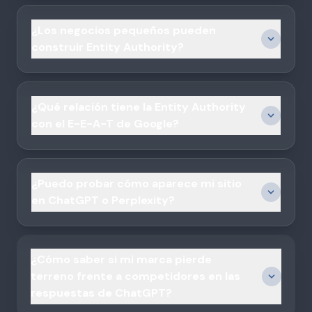
¿Los negocios pequeños pueden
construir Entity Authority?
¿Qué relación tiene la Entity Authority
con el E-E-A-T de Google?
¿Puedo probar cómo aparece mi sitio
en ChatGPT o Perplexity?
¿Cómo saber si mi marca pierde
terreno frente a competidores en las
respuestas de ChatGPT?