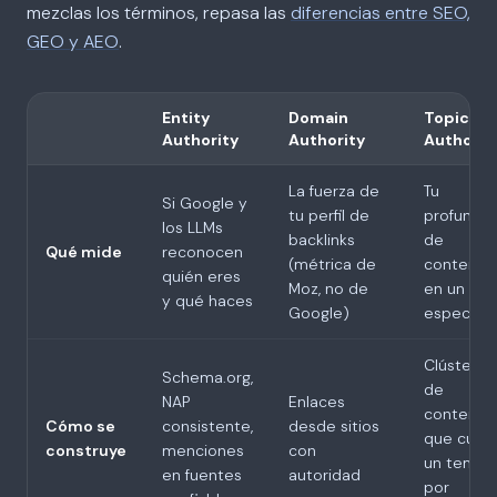
mezclas los términos, repasa las
diferencias entre SEO,
GEO y AEO
.
Entity
Domain
Topical
Authority
Authority
Authorit
La fuerza de
Tu
Si Google y
tu perfil de
profundi
los LLMs
backlinks
de
Qué mide
reconocen
(métrica de
contenid
quién eres
Moz, no de
en un te
y qué haces
Google)
específic
Clústeres
Schema.org,
de
NAP
Enlaces
contenid
Cómo se
consistente,
desde sitios
que cubr
construye
menciones
con
un tema
en fuentes
autoridad
por