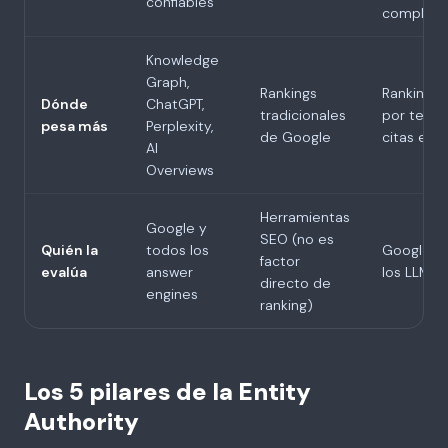
confiables
completo
Knowledge
Graph,
Rankings
Rankings
Dónde
ChatGPT,
tradicionales
por tema
pesa más
Perplexity,
de Google
citas en I
AI
Overviews
Herramientas
Google y
SEO (no es
Quién la
todos los
Google y
factor
evalúa
answer
los LLMs
directo de
engines
ranking)
Los 5 pilares de la Entity
Authority