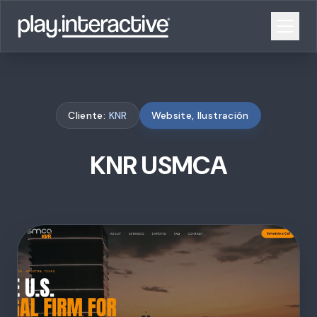
Cliente:
KNR
Website, Ilustración
KNR USMCA