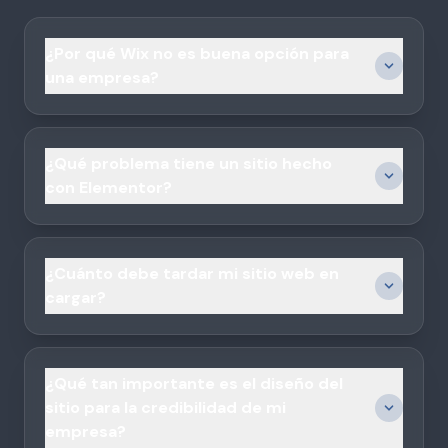
¿Por qué Wix no es buena opción para
una empresa?
¿Qué problema tiene un sitio hecho
con Elementor?
¿Cuánto debe tardar mi sitio web en
cargar?
¿Qué tan importante es el diseño del
sitio para la credibilidad de mi
empresa?